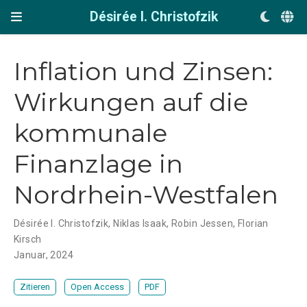
Désirée I. Christofzik
Inflation und Zinsen:
Wirkungen auf die
kommunale
Finanzlage in
Nordrhein-Westfalen
Désirée I. Christofzik
,
Niklas Isaak
,
Robin Jessen
,
Florian
Kirsch
Januar, 2024
Zitieren
Open Access
PDF