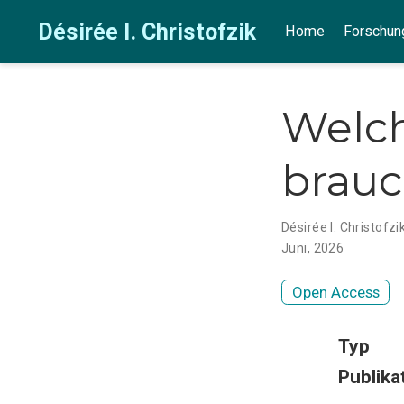
Désirée I. Christofzik
Home
Forschun
Welch
brauc
Désirée I. Christofzi
Juni, 2026
Open Access
Typ
Publika