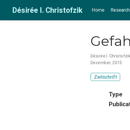
Désirée I. Christofzik
Home
Research
Gefah
Désirée I. Christofzi
December, 2015
Zeitschrift
Type
Publica